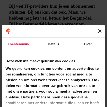
Bij veel IT-providers kun je een abonnement
afsluiten. Bij ons kan dat ook. Maar we
hebben nog iets veel beters: het Bergmodel.
Bij het Bergmodel kiezen we ervoor om
samen meteen de hele klim te maken. In één
keer naar boven met een op maat gemaakt
IT-systeem dat jouw bedrijf echt verder helpt.
Toestemming
Details
Over
Deze website maakt gebruik van cookies
We gebruiken cookies om content en advertenties te
Waarom naar de top?
personaliseren, om functies voor social media te
bieden en om ons websiteverkeer te analyseren. Ook
delen we informatie over uw gebruik van onze site
Op de top heb je het beste uitzicht en is het in
met onze partners voor social media, adverteren en
één klap duidelijk waar je heen moet. Hoe
analyse. Deze partners kunnen deze gegevens
eerder je daar bent, hoe beter. Want zo moet
combineren met andere informatie die u aan ze heeft
goede IT zijn: je staat boven op de berg, niets