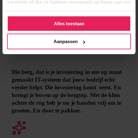
verstrekt of die ze hebben verzameld op basis van uw
belemmert het uitzicht en je kunt volledig
gebruik van hun services.
focussen op je bestemming
Alles toestaan
Aanpassen
Waarom het “Bergmodel”?
Die berg, dat is je investering in een op maat
gemaakt IT-systeem dat jouw bedrijf echt
verder helpt. Die investering komt eerst. En
brengt je boven op de bergtop. Met de klim
achter de rug heb je nu je handen vrij om te
groeien. En door te pakken.