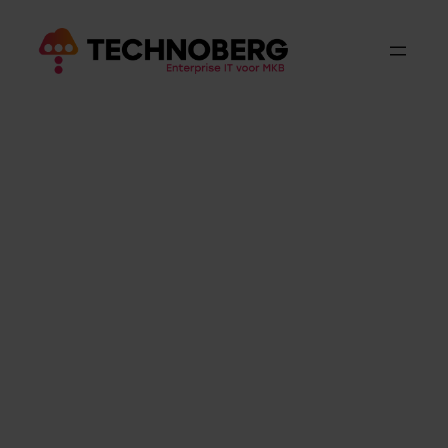
Online werkplek
Een sterk IT-fundament maakt het verschil.
Net zoals een topsporter beter presteert op een
perfect veld, werkt jouw organisatie efficiënter
met een optimaal ingerichte online werkplek.
De online werkplek van Technoberg verhoogt
productiviteit, gebruiksgemak en veiligheid.
Door het werkplekbeheer aan ons uit te
besteden, haal je het maximale uit je digitale
werkomgeving.