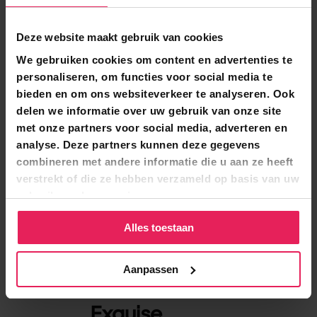
op en deze leveren wij tegen een vaste prijs.
Deze website maakt gebruik van cookies
We gebruiken cookies om content en advertenties te
Meer over onze werkwijze
personaliseren, om functies voor social media te
bieden en om ons websiteverkeer te analyseren. Ook
delen we informatie over uw gebruik van onze site
We zijn onder meer
met onze partners voor social media, adverteren en
bekend met
analyse. Deze partners kunnen deze gegevens
combineren met andere informatie die u aan ze heeft
Wij kennen de applicaties en IT-
verstrekt of die ze hebben verzameld op basis van uw
omgevingen die binnen deze sector
gebruik van hun services.
worden gebruikt. Dankzij deze
Alles toestaan
ervaring sluiten onze IT-oplossingen
naadloos aan op bestaande systemen,
processen en werkwijzen.
Aanpassen
Exquise