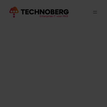
Zorg
De zorg kampt onder meer met
personeelstekorten, bezuinigingen, nieuwe
wetgevingen en een stijgende zorgvraag. IT is
een van de effectiefste middelen om deze
uitdagingen aan te gaan. Een slim IT-systeem
schept tijd en ruimte voor zorgpersoneel. Bij
Technoberg hebben we alle benodigde
expertise in huis en bieden we de zorgsector
graag de allerbeste zorg op het gebied van IT.